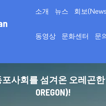
소개
뉴스
회보(Newsl
an
동영상
문화센터
문
사회를 섬겨온 오레곤한인회(KO
OREGON)!