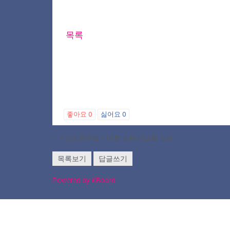
목록
좋아요
0
싫어요
0
«
<오레곤문학> 16호 출판기념회 열려
목록보기
답글쓰기
Powered by KBoard