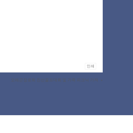
인쇄
오레곤장로회 친선골프대회 및 가족 피크닉 가져
»