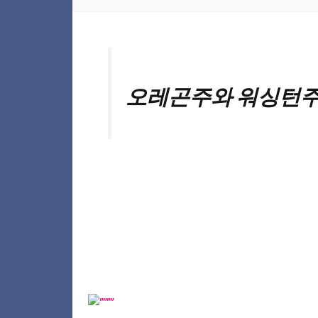
오레곤주와 워싱턴주