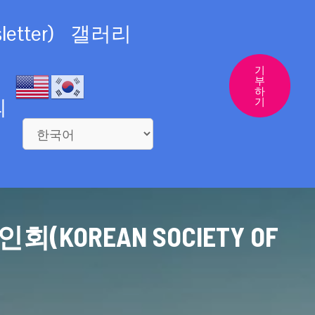
etter)
갤러리
기
부
하
의
기
REAN SOCIETY OF