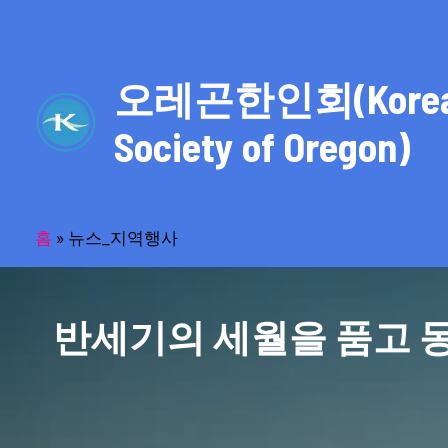
콘
텐
츠
오레곤한인회(Kore
로
건
Society of Oregon)
너
뛰
기
홈
»
뉴스_지역행사
반세기의 세월을 품고 동포