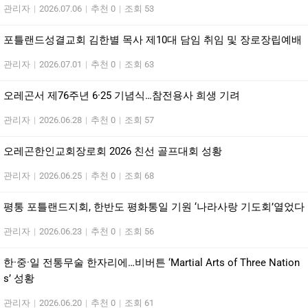
관리자
|
2026.07.06
|
추천 0
|
조회 53
포틀랜드성결교회 김한별 목사 제10대 담임 취임 및 장로장립예배
관리자
|
2026.07.01
|
추천 0
|
조회 63
오레곤서 제76주년 6·25 기념식…참전용사 희생 기려
관리자
|
2026.06.28
|
추천 0
|
조회 57
오레곤한인교회장로회 2026 친선 골프대회 성황
관리자
|
2026.06.25
|
추천 0
|
조회 68
평통 포틀랜드지회, 한반도 평화통일 기원 ‘나라사랑 기도회’열었다
관리자
|
2026.06.23
|
추천 0
|
조회 56
한·중·일 전통무술 한자리에…비버튼 ‘Martial Arts of Three Nation
s’ 성황
관리자
|
2026.06.20
|
추천 0
|
조회 61