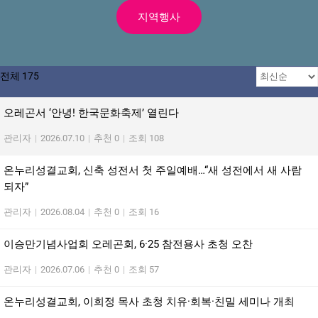
지역행사
전체 175
오레곤서 ‘안녕! 한국문화축제’ 열린다
관리자
|
2026.07.10
|
추천 0
|
조회 108
온누리성결교회, 신축 성전서 첫 주일예배…“새 성전에서 새 사람
되자”
관리자
|
2026.08.04
|
추천 0
|
조회 16
이승만기념사업회 오레곤회, 6·25 참전용사 초청 오찬
관리자
|
2026.07.06
|
추천 0
|
조회 57
온누리성결교회, 이희정 목사 초청 치유·회복·친밀 세미나 개최