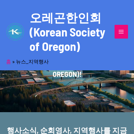
콘
MAI
텐
오레곤한인회
MEN
츠
(Korean Society
로
건
of Oregon)
너
반세기의 세월을 품고 동포사회를 섬겨온
뛰
기
홈
»
뉴스_지역행사
오레곤한인회(KOREAN SOCIETY OF
OREGON)!
행사소식, 순회영사, 지역행사를 지금