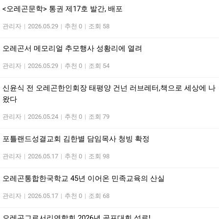
<오레곤문학> 통권 제17호 발간, 배포
관리자
|
2026.05.29
|
추천 0
|
조회 58
오레곤서 메모리얼 추모행사 성황리에 열려
관리자
|
2026.05.29
|
추천 0
|
조회 54
신윤식 전 오레곤한인회장 태평양 건넌 러브레터,책으로 세상에 나
왔다
관리자
|
2026.05.24
|
추천 0
|
조회 79
포틀랜드성결교회 김한별 담임목사 청빙 확정
관리자
|
2026.05.17
|
추천 0
|
조회 98
오레곤통합한국학교 45년 이어온 민족교육의 산실
관리자
|
2026.05.17
|
추천 0
|
조회 68
오레곤그로서리연합회 2026년 골프대회 성료!