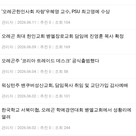
‘오레곤한인사회 자랑’우혜영 교수, PSU 최고영예 수상
관리자
|
2026.06.11
|
추천 0
|
조회 104
오레곤 최대 한인교회 벧엘장로교회 담임에 진영훈 목사 확정
관리자
|
2026.06.09
|
추천 0
|
조회 169
오레곤주 ‘코리아 트레이드 데스크’ 공식출범했다
관리자
|
2026.06.04
|
추천 0
|
조회 58
워싱턴주 밴쿠버성산교회, 담임목사 취임 및 교단가입 감사예배
관리자
|
2026.06.02
|
추천 0
|
조회 101
한국학교 서북미협, 오레곤 학예경연대회 벧엘교회에서 성황리에
열려
관리자
|
2026.06.02
|
추천 0
|
조회 244