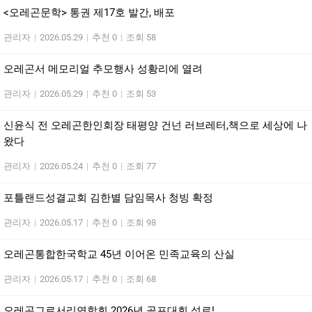
<오레곤문학> 통권 제17호 발간, 배포
관리자
|
2026.05.29
|
추천 0
|
조회 58
오레곤서 메모리얼 추모행사 성황리에 열려
관리자
|
2026.05.29
|
추천 0
|
조회 53
신윤식 전 오레곤한인회장 태평양 건넌 러브레터,책으로 세상에 나
왔다
관리자
|
2026.05.24
|
추천 0
|
조회 77
포틀랜드성결교회 김한별 담임목사 청빙 확정
관리자
|
2026.05.17
|
추천 0
|
조회 98
오레곤통합한국학교 45년 이어온 민족교육의 산실
관리자
|
2026.05.17
|
추천 0
|
조회 68
오레곤그로서리연합회 2026년 골프대회 성료!