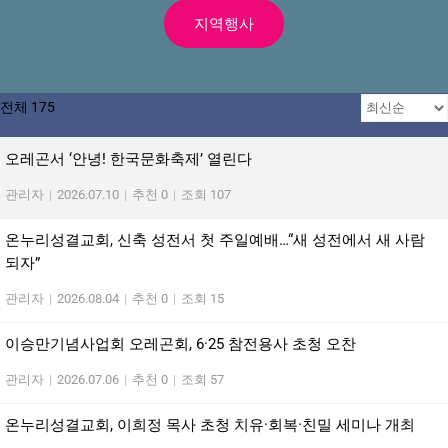
지역행사
전체 175
오레곤서 ‘안녕! 한국문화축제’ 열린다
관리자
|
2026.07.10
|
추천 0
|
조회 107
온누리성결교회, 신축 성전서 첫 주일예배…“새 성전에서 새 사람
되자”
관리자
|
2026.08.04
|
추천 0
|
조회 15
이승만기념사업회 오레곤회, 6·25 참전용사 초청 오찬
관리자
|
2026.07.06
|
추천 0
|
조회 57
온누리성결교회, 이희정 목사 초청 치유·회복·친밀 세미나 개최