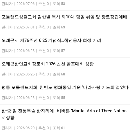
관리자
|
2026.07.06
|
추천 0
|
조회 53
포틀랜드성결교회 김한별 목사 제10대 담임 취임 및 장로장립예배
관리자
|
2026.07.01
|
추천 0
|
조회 63
오레곤서 제76주년 6·25 기념식…참전용사 희생 기려
관리자
|
2026.06.28
|
추천 0
|
조회 57
오레곤한인교회장로회 2026 친선 골프대회 성황
관리자
|
2026.06.25
|
추천 0
|
조회 68
평통 포틀랜드지회, 한반도 평화통일 기원 ‘나라사랑 기도회’열었다
관리자
|
2026.06.23
|
추천 0
|
조회 55
한·중·일 전통무술 한자리에…비버튼 ‘Martial Arts of Three Nation
s’ 성황
관리자
|
2026.06.20
|
추천 0
|
조회 61