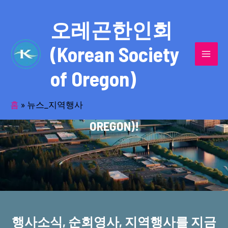
콘
MAI
텐
오레곤한인회
MEN
츠
(Korean Society
로
건
of Oregon)
너
반세기의 세월을 품고 동포사회를 섬겨온
뛰
기
홈
»
뉴스_지역행사
오레곤한인회(KOREAN SOCIETY OF
OREGON)!
행사소식, 순회영사, 지역행사를 지금