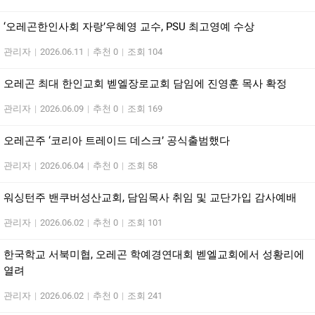
‘오레곤한인사회 자랑’우혜영 교수, PSU 최고영예 수상
관리자
|
2026.06.11
|
추천 0
|
조회 104
오레곤 최대 한인교회 벧엘장로교회 담임에 진영훈 목사 확정
관리자
|
2026.06.09
|
추천 0
|
조회 169
오레곤주 ‘코리아 트레이드 데스크’ 공식출범했다
관리자
|
2026.06.04
|
추천 0
|
조회 58
워싱턴주 밴쿠버성산교회, 담임목사 취임 및 교단가입 감사예배
관리자
|
2026.06.02
|
추천 0
|
조회 101
한국학교 서북미협, 오레곤 학예경연대회 벧엘교회에서 성황리에
열려
관리자
|
2026.06.02
|
추천 0
|
조회 241