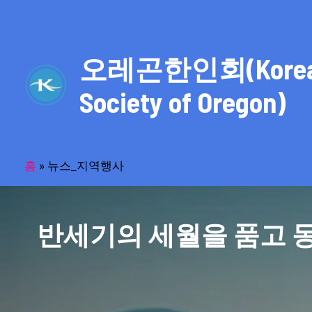
콘
텐
츠
오레곤한인회(Kore
로
건
Society of Oregon)
너
뛰
기
홈
»
뉴스_지역행사
반세기의 세월을 품고 동포