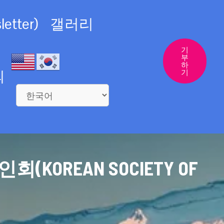
etter)
갤러리
기
부
하
의
기
REAN SOCIETY OF