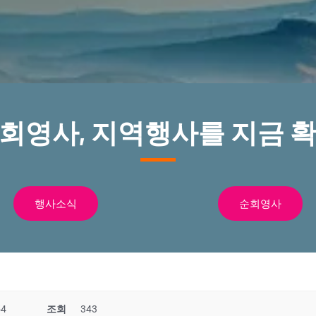
순회영사, 지역행사를 지금 확
행사소식
순회영사
54
조회
343