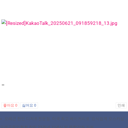
–
좋아요
0
싫어요
0
인쇄
«
오레곤 한인 디저트전문점. 미국 최고 베이커리로 ‘요식업계 오스카상’받아
오레곤문인협회 창립 23주년 기념식 및 문학강좌 가져
»