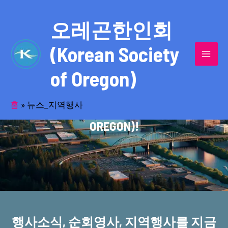
콘
MAI
텐
오레곤한인회
MEN
츠
(Korean Society
로
건
of Oregon)
너
반세기의 세월을 품고 동포사회를 섬겨온
뛰
기
홈
»
뉴스_지역행사
오레곤한인회(KOREAN SOCIETY OF
OREGON)!
행사소식, 순회영사, 지역행사를 지금