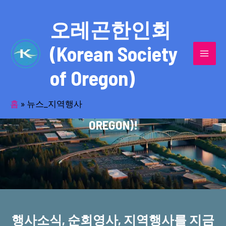
콘
MAI
텐
오레곤한인회
MEN
츠
(Korean Society
로
건
of Oregon)
너
반세기의 세월을 품고 동포사회를 섬겨온
뛰
기
홈
»
뉴스_지역행사
오레곤한인회(KOREAN SOCIETY OF
OREGON)!
행사소식, 순회영사, 지역행사를 지금