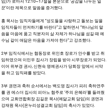
임)가 로마서 12:10~17절을 본문으로 ‘공감을 나누는 일
꾼’이란 제목으로 말씀을 증거했다.
홍 목사는 임직자들에게 “성도들을 사랑하고 돌보는 일을
임직자들이 먼저하기를 바란다”고 말하면서 “하나님의 말
씀을 마음에 품고 직분자의 삶 자체가 하나님을 섬길 때 예
수님 같이 애닲은 마음을 가져야 한다”고 강조했다.
2부 임직식에서는 협동장로 위인호 장로가 안수를 받고 취
임하였으며 이민우 집사가 장립을 받아 시무장로가 되었다.
이어 위부경 권사, 신현숙 명예권사가 당회장 앞에서 서약
을 하고 임직패를 받았다.
3부 권면과 축하 순서에서는 백도영 집사가 피리 축하연주
를 권 에스더 집사의 피아노 협주로 ‘주의 은혜라’를 들려줬
으며 교회연합회장 김길운 목사(예닮교회 담임)의 권면과
강재원 목사(온누리성결교회 담임)의 축사가 있었다.