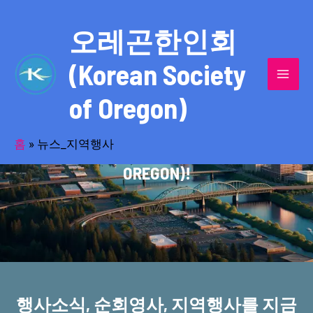
콘
MAI
텐
오레곤한인회
MEN
츠
(Korean Society
로
건
of Oregon)
너
반세기의 세월을 품고 동포사회를 섬겨온
뛰
기
홈
»
뉴스_지역행사
오레곤한인회(KOREAN SOCIETY OF
OREGON)!
행사소식, 순회영사, 지역행사를 지금