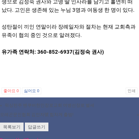
생으로 김정숙 권사와 고명 딸 인사라를 남기고 홀연히 떠
났다. 고인은 생존해 있는 누님 3명과 여동생 한 명이 있다.
성탄절이 끼인 연말이라 장례일자와 절차는 현재 교회측과
유족이 협의 중인 것으로 알려졌다.
유가족 연락처: 360-852-6937(김정숙 권사)
좋아요
0
싫어요
0
인쇄
«
워싱턴주 밴쿠버한인장로교회 여병선장로 별세
오레곤문인협회 김인자號 힘차게 출범!
»
목록보기
답글쓰기