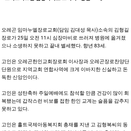
오레곤 임마누엘장로교회(담임 김대성 목사)소속의 김형길
장로가 25일 오전 11시 심장마비로 쓰러져 병원에 옮겨졌
으나 소생하지 못하고 끝내 별세했다. 향년 83세.
고인은 오레곤한인교회장로회 이사장과 오레곤장로찬양단
단원으로 지역교회 연합사역에 크게 이바지한 신실하고 돈
독한 신앙인이다.
고인은 성탄축하 주일예배에도 참석할 만큼 건강이 많이 회
복됐는데 갑작스런 비보를 접한 한인 교계는 슬픔을 감추지
못하고 있다.
고인은 홀트국제아동복지회 총재를 지낸 고 김형복씨의 동