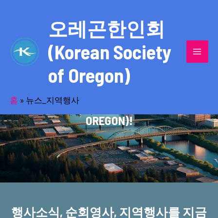
콘
MAI
텐
오레곤한인회
MEN
츠
(Korean Society
로
건
of Oregon)
너
반세기의 세월을 품고 동포사회를 섬겨온
뛰
기
홈
»
뉴스_지역행사
오레곤한인회(KOREAN SOCIETY OF
OREGON)!
행사소식, 순회영사, 지역행사를 지금