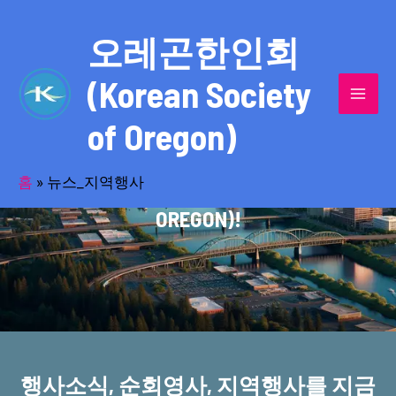
콘
MAI
텐
오레곤한인회
MEN
츠
(Korean Society
로
건
of Oregon)
너
반세기의 세월을 품고 동포사회를 섬겨온
뛰
기
홈
»
뉴스_지역행사
오레곤한인회(KOREAN SOCIETY OF
OREGON)!
행사소식, 순회영사, 지역행사를 지금