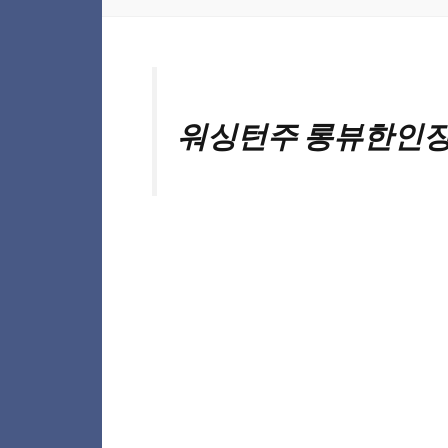
워싱턴주 롱뷰한인장