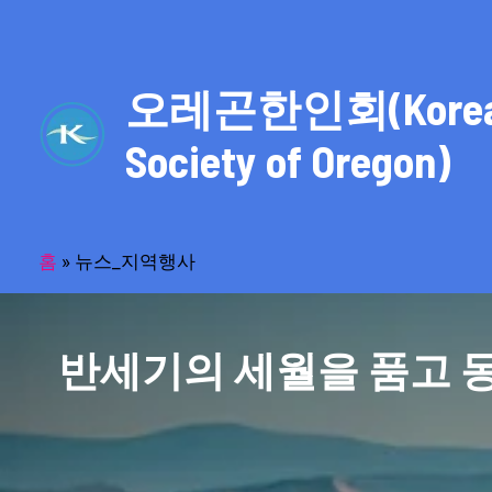
콘
텐
츠
오레곤한인회(Kore
로
건
Society of Oregon)
너
뛰
기
홈
»
뉴스_지역행사
반세기의 세월을 품고 동포