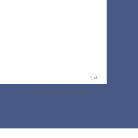
인쇄
오레곤밴쿠버한인교회연합회 임시총회 개최
»