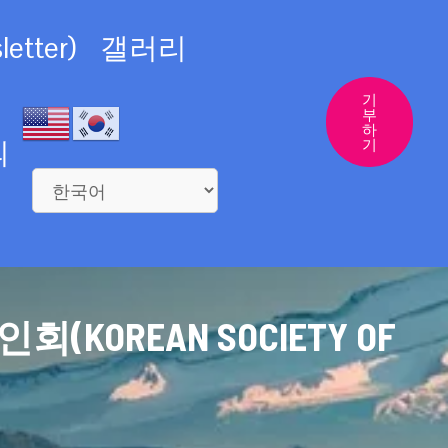
etter)
갤러리
기
부
하
의
기
REAN SOCIETY OF