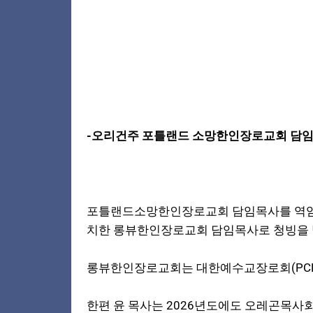
-오리건주 포틀랜드 소망한인장로교회 담임
포틀랜드소망한인장로교회 담임목사를 역임하
치한 롱뷰한인장로교회 담임목사로 청빙을 
롱뷰한인장로교회는 대한예수교장로회(PCK
한편 윤 목사는 2026년도에도 오레곤목사