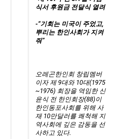
식서 후원금 전달식 열려
-“기회는 미국이 주었고,
뿌리는 한인사회가 지켜
줘”
오레곤한인회 창립멤버
이자 제 9대와 10대(1975
~1976) 회장을 역임한 신
윤식 전 한인회장(88)이
한인동포사회를 위해 사
재 10만달러를 쾌척해 지
역사회에 깊은 감동을 선
사하고 있다.