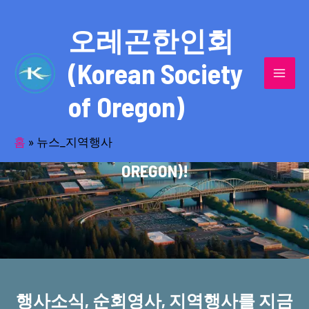
콘
MAI
텐
오레곤한인회
MEN
츠
(Korean Society
로
건
of Oregon)
너
반세기의 세월을 품고 동포사회를 섬겨온
뛰
기
홈
»
뉴스_지역행사
오레곤한인회(KOREAN SOCIETY OF
OREGON)!
행사소식, 순회영사, 지역행사를 지금