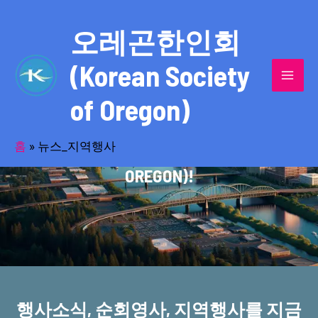
콘
MAI
텐
오레곤한인회
MEN
츠
(Korean Society
로
건
of Oregon)
너
반세기의 세월을 품고 동포사회를 섬겨온
뛰
기
홈
»
뉴스_지역행사
오레곤한인회(KOREAN SOCIETY OF
OREGON)!
행사소식, 순회영사, 지역행사를 지금