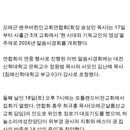
오레곤·밴쿠버한인교회연합회(회장 송성민 목사)는 17일
부터 사흘간 3개 교회에서 ‘현 시대와 기독교인의 영성’을
주제로 2026년 말씀사경회를 개최했다.
연합회의 연중 행사로 진행된 이번 말씀사경회에는 대전
신학대학교 은퇴교수 정원범 목사와 사모인 김난예 목사
(침례신학대학교 부교수)가 강사로 초청됐다.
둘째 날인 18일(토) 오후 7시에는 포틀랜드비전교회에서
집회가 열렸다. 연합회 총무 최규홍 목사(오레곤샬롬선교
교회 담임)의 인도로 위인호 장로가 대표기도를 했으며, 하
늘소리여성찬양단이 위부경 권사의 지휘와 에스더 권 집
사의 반주로 ‘내 삶의 주인’을 찬양했다.