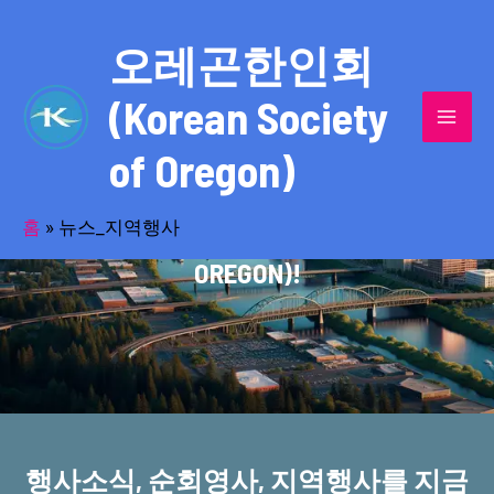
콘
MAI
텐
오레곤한인회
MEN
츠
(Korean Society
로
건
of Oregon)
너
반세기의 세월을 품고 동포사회를 섬겨온
뛰
기
홈
»
뉴스_지역행사
오레곤한인회(KOREAN SOCIETY OF
OREGON)!
행사소식, 순회영사, 지역행사를 지금