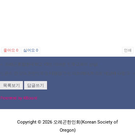
좋아요
0
싫어요
0
인쇄
«
오레곤통합한국학교 45년 이어온 민족교육의 산실
신윤식 전 오레곤한인회장 태평양 건넌 러브레터,책으로 세상에 나왔다
»
목록보기
답글쓰기
Powered by KBoard
Copyright © 2026 오레곤한인회(Korean Society of
Oregon)