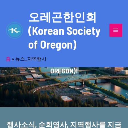
콘
MAI
텐
오레곤한인회
MEN
츠
(Korean Society
로
건
of Oregon)
너
반세기의 세월을 품고 동포사회를 섬겨온
뛰
기
홈
»
뉴스_지역행사
오레곤한인회(KOREAN SOCIETY OF
OREGON)!
행사소식, 순회영사, 지역행사를 지금