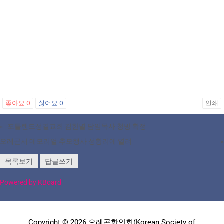
좋아요
0
싫어요
0
인쇄
«
포틀랜드성결교회 김한별 담임목사 청빙 확정
오레곤서 메모리얼 추모행사 성황리에 열려
»
목록보기
답글쓰기
Powered by KBoard
Copyright © 2026 오레곤한인회(Korean Society of