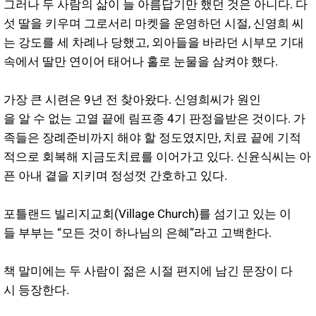
그러나 두 사람의 삶이 늘 아름답기만 했던 것은 아니다. 다
섯 딸을 키우며 그로서리 마켓을 운영하던 시절, 신영희 씨
는 강도를 세 차례나 당했고, 외아들을 바라던 시부모 기대
속에서 딸만 연이어 태어나 홀로 눈물을 삼켜야 했다.
가장
큰
시련은
9
년
전
찾아왔다
.
신영희
씨가
원인
을
알
수
없는
고열
끝에
림프종
4
기
판정을
받은
것이다
.
가
족들은
장례
준비까지
해야
할
정도였지만
,
치료
끝에
기적
적으로
회복해
지금도
치료를
이어가고
있다
.
신윤식
씨는
아
픈
아내
곁을
지키며
정성껏
간호하고
있다
.
포틀랜드 빌리지교회(Village Church)를 섬기고 있는 이
들 부부는 “모든 것이 하나님의 은혜”라고 고백한다.
책 말미에는 두 사람이 젊은 시절 편지에 남긴 문장이 다
시 등장한다.