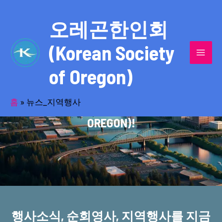
콘
MAI
텐
오레곤한인회
MEN
츠
(Korean Society
로
건
of Oregon)
너
반세기의 세월을 품고 동포사회를 섬겨온
뛰
기
홈
»
뉴스_지역행사
오레곤한인회(KOREAN SOCIETY OF
OREGON)!
행사소식, 순회영사, 지역행사를 지금