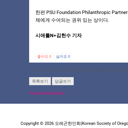
한편 PSU Foundation Philanthropi
체에게 수여되는 권위 있는 상이다.
시애틀N=김헌수 기자
좋아요
0
싫어요
0
«
오레곤 최대 한인교회 벧엘장로교회 담임에 진영훈 목
목록보기
답글쓰기
Powered by KBoard
Copyright © 2026 오레곤한인회(Korean Society of Orego