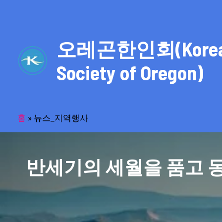
콘
텐
츠
오레곤한인회(Kore
로
건
Society of Oregon)
너
뛰
기
홈
»
뉴스_지역행사
반세기의 세월을 품고 동포