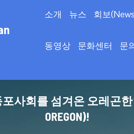
소개
뉴스
회보(Newsl
an
동영상
문화센터
문
사회를 섬겨온 오레곤한인회(KO
OREGON)!