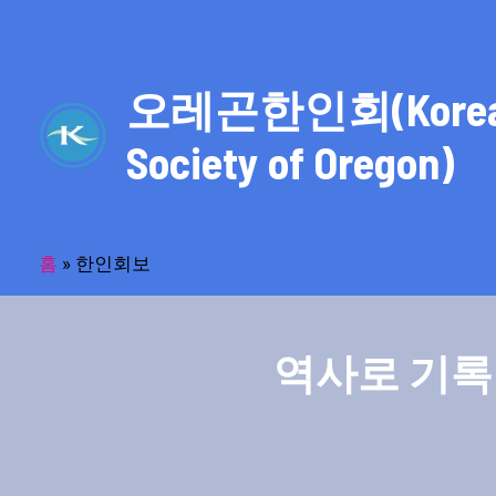
콘
텐
츠
오레곤한인회(Kore
로
건
Society of Oregon)
너
뛰
기
홈
»
한인회보
역사로 기록