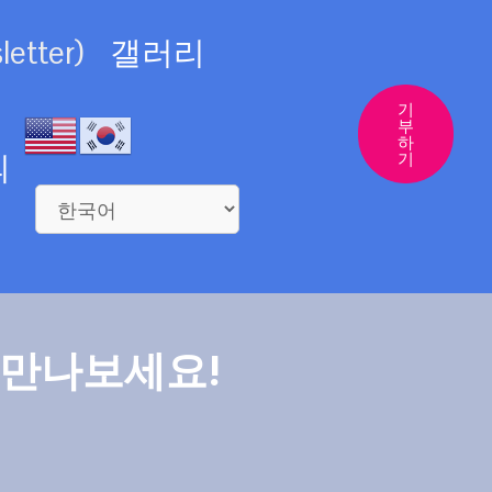
etter)
갤러리
기
부
하
의
기
 만나보세요!