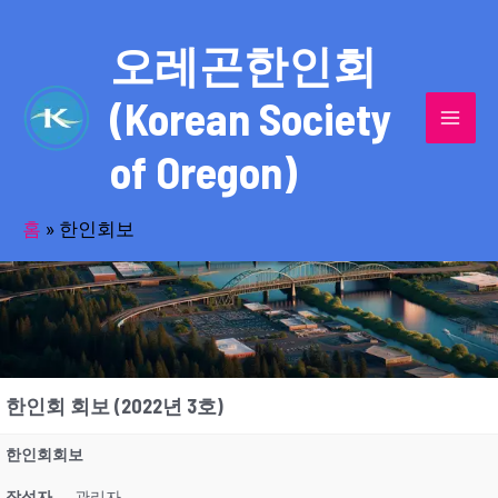
콘
MAI
텐
오레곤한인회
MEN
츠
(Korean Society
로
건
of Oregon)
너
역사로 기록된 위대한 헌신의 발자취를
뛰
기
홈
»
한인회보
만나보세요!
한인회 회보 (2022년 3호)
한인회회보
작성자
관리자