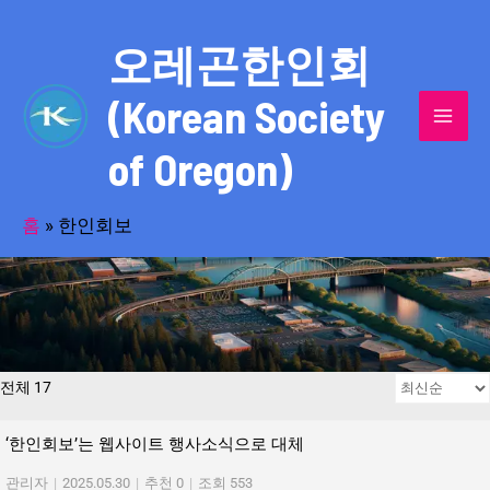
콘
MAI
텐
오레곤한인회
MEN
츠
(Korean Society
로
건
of Oregon)
너
역사로 기록된 위대한 헌신의 발자취를
뛰
기
홈
»
한인회보
만나보세요!
전체 17
‘한인회보’는 웹사이트 행사소식으로 대체
관리자
|
2025.05.30
|
추천 0
|
조회 553