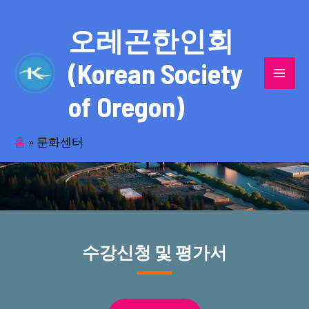
콘
MAI
텐
오레곤한인회
MEN
츠
(Korean Society
로
건
of Oregon)
너
스포츠와 문화활동의 중심인 문화센터
뛰
기
홈
»
문화센터
수강신청 및 평가서