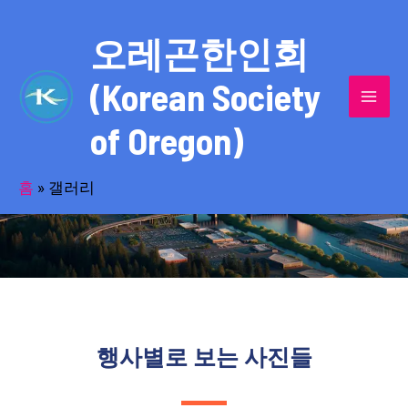
콘
MAI
텐
오레곤한인회
MEN
츠
(Korean Society
로
건
of Oregon)
너
사진으로 만나본 생동하는 한인사회 얼굴
뛰
기
홈
»
갤러리
행사별로 보는 사진들