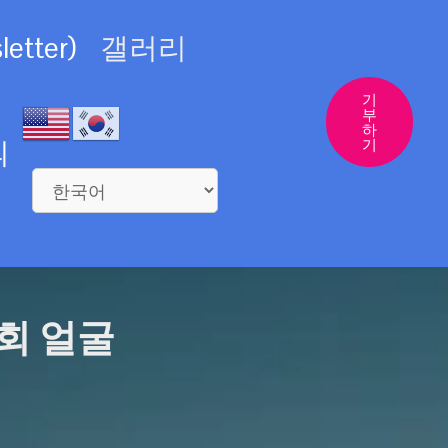
etter)
갤러리
기
부
하
의
기
회 얼굴