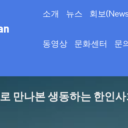
소개
뉴스
회보(Newsl
an
동영상
문화센터
문
로 만나본 생동하는 한인사