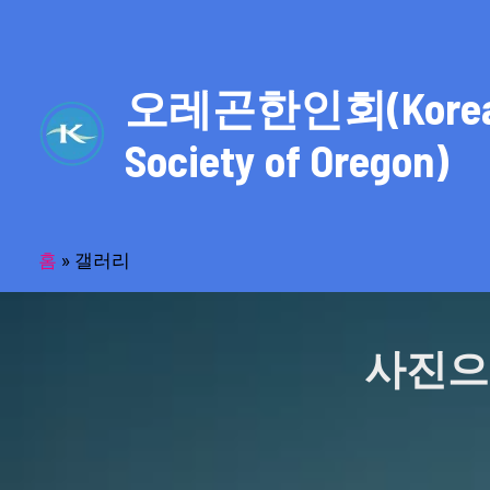
콘
텐
츠
오레곤한인회(Kore
로
건
Society of Oregon)
너
뛰
기
홈
»
갤러리
사진으