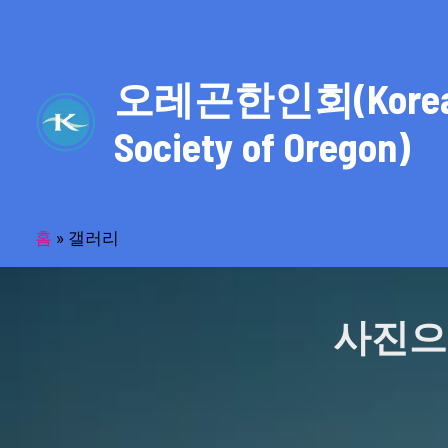
콘
텐
츠
오레곤한인회(Kore
로
건
Society of Oregon)
너
뛰
기
홈
»
갤러리
사진으