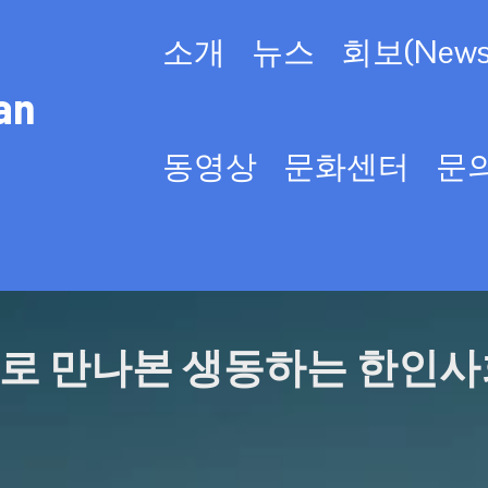
소개
뉴스
회보(Newsl
an
동영상
문화센터
문
로 만나본 생동하는 한인사