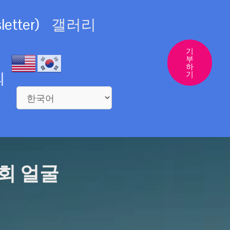
etter)
갤러리
기
부
하
의
기
회 얼굴