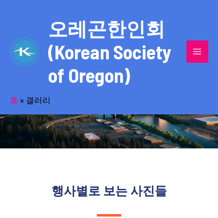
콘
MAI
텐
오레곤한인회
MEN
츠
(Korean Society
로
건
of Oregon)
너
사진으로 만나본 생동하는 한인사회 얼굴
뛰
기
홈
»
갤러리
행사별로 보는 사진들