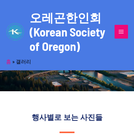
콘
MAI
텐
오레곤한인회
MEN
츠
(Korean Society
로
건
of Oregon)
너
사진으로 만나본 생동하는 한인사회 얼굴
뛰
기
홈
»
갤러리
행사별로 보는 사진들