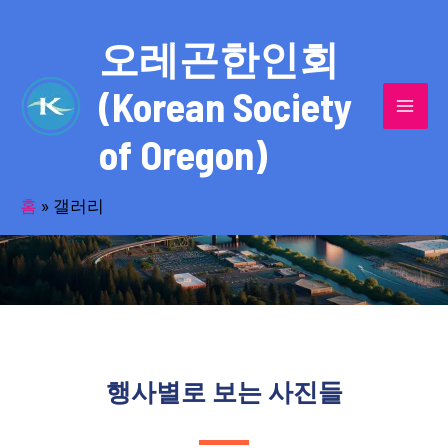
콘
MAI
텐
오레곤한인회
MEN
츠
(Korean Society
로
건
of Oregon)
너
사진으로 만나본 생동하는 한인사회 얼굴
뛰
기
홈
»
갤러리
행사별로 보는 사진들